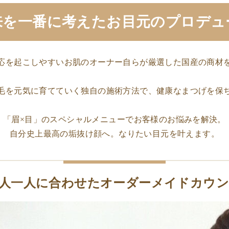
来を一番に考えた
お目元のプロデュ
応を起こしやすいお肌の
オーナー自らが厳選した国産の商材
毛を
元気に育てていく独自の施術方法で、
健康なまつげを保
「眉×目」のスペシャルメニューで
お客様のお悩みを解決。
自分史上最高の垢抜け顔へ。
なりたい目元を叶えます。
人一人に合わせた
オーダーメイドカウ